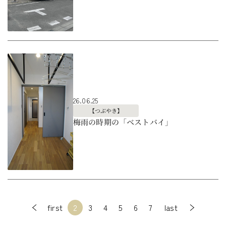
26.06.25
【つぶやき】
梅雨の時期の「ベストバイ」
first
2
3
4
5
6
7
last