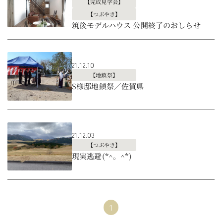
【完成見学会】
【つぶやき】
筑後モデルハウス 公開終了のおしらせ
21.12.10
【地鎮祭】
S様邸地鎮祭／佐賀県
21.12.03
【つぶやき】
現実逃避(*^。^*)
1