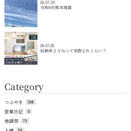
26.07.30
令和8年熊本地震
26.07.28
収納率２５％って実際どれくらい？
Category
つぶやき
398
営業日記
0
地鎮祭
73
上棟
54