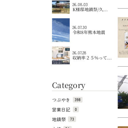
26.08.03
K様邸地鎮祭/久...
26.07.30
令和8年熊本地震
26.07.28
収納率２５％って...
Category
つぶやき
398
営業日記
0
地鎮祭
73