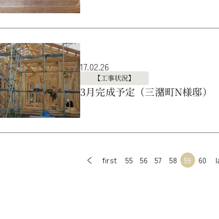
17.02.26
【工事状況】
3月完成予定（三潴町N様邸）
first
55
56
57
58
59
60
l