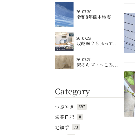
26.07.30
令和8年熊本地震
26.07.28
収納率２５％って...
26.07.27
床のキズ・へこみ...
Category
つぶやき
397
営業日記
0
地鎮祭
73